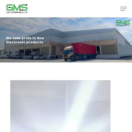
Skip
Men
to
main
content
We take pride in fine
Electronic products