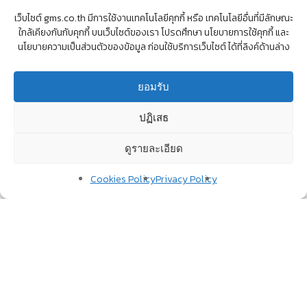
All
of
these
are
product
brands
เว็บไซต์ gms.co.th มีการใช้งานเทคโนโลยีคุกกี้ หรือ เทคโนโลยีอื่นที่มีลักษณะ
ใกล้เคียงกันกับคุกกี้ บนเว็บไซต์ของเรา โปรดศึกษา นโยบายการใช้คุกกี้ และ
of
our
affiliated
companies.
นโยบายความเป็นส่วนตัวของข้อมูล ก่อนใช้บริการเว็บไซต์ ได้ที่ลิงค์ด้านล่าง
อุปกรณ์เกมมิ่งเกียร์ คีย์บอร์ด เมาส์ โต๊ะ เก้าอี้
ยอมรับ
ครบวงจร
ปฏิเสธ
เครื่องใช้ไฟฟ้าต่างๆ ภายในบ้านและนอกบ้าน
แบบโซล่าร์เซลล์
ดูรายละเอียด
อุปกรณ์รักษาความปลอดภัย กล้องวงจรปิด
Cookies Policy
Privacy Policy
CCTV สัญญาณเตือนภัย
ระบบ Network System สายเคเบิ้ล และหัวต่อ
แบบต่างๆ
กล้องติดรถยนต์ เครื่องใช้ไฟฟ้าในครัวเรือน
อุปกรณ์สำรองไฟ สายชาร์จ แบตเตอรี่ และ
อื่นๆ อีกมากมาย