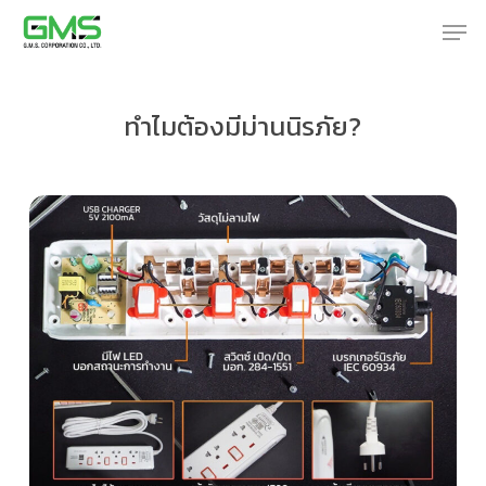
Skip
Men
to
main
content
ทำไมต้องมีม่านนิรภัย?