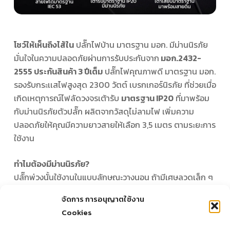
โชว์ให้เห็นถึงไส้ใน
ปลั๊กไฟบ้าน มาตรฐาน มอก. มีม่านนิรภัย
มั่นใจในความปลอดภัยผ่านการรับประกันจาก
มอก.2432-
2555 ประกันสินค้า 3 ปีเต็ม
ปลั๊กไฟคุณภาพดี มาตรฐาน มอก.
รองรับกระเเสไฟสูงสุด 2300 วัตต์ เบรกเกอร์นิรภัย ที่ช่วยเมื่อ
เกิดเหตุการณ์ไฟลัดวงจรเต้ารับ
มาตรฐาน IP20
ที่มาพร้อม
กับม่านนิรภัยตัวปลั๊ก ผลิตจากวัสดุไม่ลามไฟ เพิ่มความ
ปลอดภัยให้คุณมีความยาวสายให้เลือก 3,5 เมตร ตามระยะการ
ใช้งาน
ทำไมต้องมีม่านนิรภัย?
ปลั๊กพ่วงนั้นใช้งานในแบบลักษณะวางนอน ถ้ามีเศษลวดเล็ก ๆ
ม่านนิรภัยจะช่วยกั้นก่อนที่จะเกิดไฟช็อตได้ รวมไปถึงการ
จัดการ การอนุญาตใช้งาน
ป้องกันเด็กเอานิ้วแหย่ และสัตว์ต่างๆ เช่น จิ้งจกลงไปในรูปลั๊ก
Cookies
เพราะความปลอดภัยในชีวิตและทรัพย์สินสำคัญ ไม่ใช่ปลั๊ก